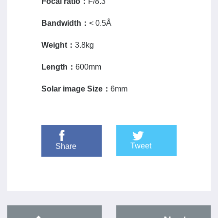
Focal ratio
：
F/8.3
Bandwidth
：
< 0.5Å
Weight
：
3.8kg
Length
：
600mm
Solar image Size
：
6mm
Tweet
Share